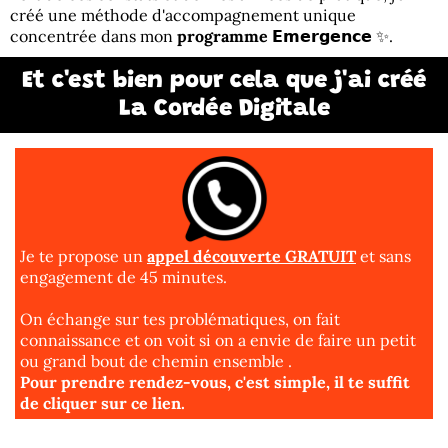
créé une méthode d'accompagnement unique
concentrée dans mon
programme 𝗘𝗺𝗲𝗿𝗴𝗲𝗻𝗰𝗲
✨.
Et c'est bien pour cela que j'ai créé
La Cordée Digitale
Je te propose un
appel découverte GRATUIT
et sans
engagement de 45 minutes.
On échange sur tes problématiques, on fait
connaissance et on voit si on a envie de faire un petit
ou grand bout de chemin ensemble .
Pour prendre rendez-vous, c'est simple, il te suffit
de
cliquer sur ce lien.